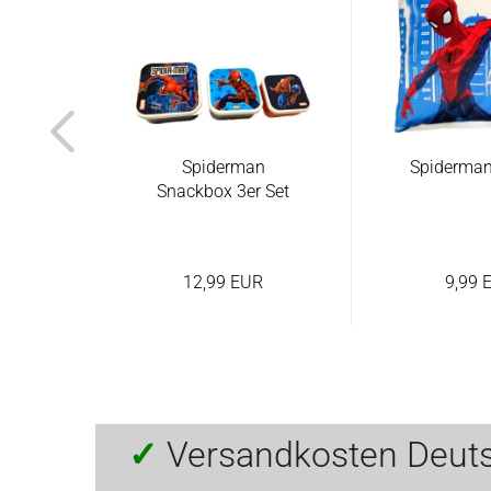
erman
Spiderman
Spiderman
eiß
Snackbox 3er Set
R
12,99 EUR
9,99 
✓
Versandkosten Deut