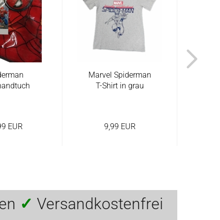
derman
Marvel Spiderman
Marv
handtuch
T-Shirt in grau
T-S
99 EUR
9,99 EUR
ten
✓
Versandkostenfrei