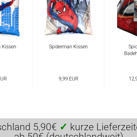
 Kissen
Spiderman Kissen
Spi
Bade
EUR
9,99 EUR
12,
schland 5,90€
✓
kurze Lieferzei
ab 50€ (deutschlandweit)