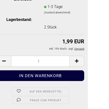
- Pyjama
Socken und Strumpfhosen
Aufbewahrungs
1-3 Tage
(Ausland abweichend)
rumpfhosen
Unterwäsche
aket
Lagerbestand:
Badehosen und Badeshorts
2
Stück
kinis
Wintermützen, Schales und
Handschuhe
1,99 EUR
Schals und
2-Teiler/Sets
inkl. 19% MwSt. zzgl.
Versand
AUF DEN MERKZETTEL
FRAGE ZUM PRODUKT