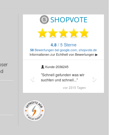
oser
nd