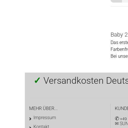
Baby 2 
Das erst
Farbenfr
Bei unse
✓
Versandkosten Deut
MEHR ÜBER...
KUND
Impressum
✆
+49 
✉ SUN
Kontakt