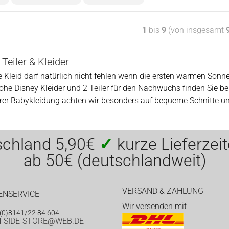
1
bis
9
(von insgesamt
Teiler & Kleider
e Kleid darf natürlich nicht fehlen wenn die ersten warmen Sonn
ohe Disney Kleider und 2 Teiler für den Nachwuchs finden Sie b
rer Babykleidung achten wir besonders auf bequeme Schnitte un
schland 5,90€
✓
kurze Lieferzei
ab 50€ (deutschlandweit)
VERSAND & ZAHLUNG
ENSERVICE
Wir versenden mit
(0)8141/22 84 604
-SIDE-STORE@WEB.DE