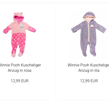
Regenschirme &
Schlafanzüge 
Baby Hosen
Regenbekleidung
Socken und St
Baby Socken und
Überraschungsp
Unterwäsche
Strumpfhosen
Adventskalender
Badeanzüge, Bi
Weihnachtsdeko
Wintermützen, 
Handschuhe
2-Teiler/Sets
Winnie Pooh Kuscheliger
Winnie Pooh Kuschelige
Anzug in rosa
Anzug in lila
12,99 EUR
12,99 EUR