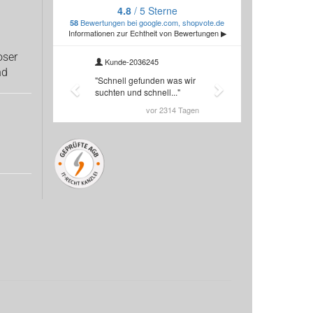
oser
nd