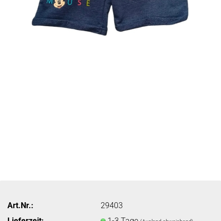
Art.Nr.:
29403
Lieferzeit:
1-3 Tage