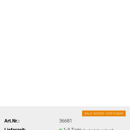
BALD WIEDER VERFÜGBAR
Art.Nr.:
36681
Lieferzeit:
1-3 Tage