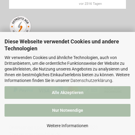
Diese Webseite verwendet Cookies und andere
Technologien
SICHER UND BEQUEM EINKAUFEN MIT
Wir verwenden Cookies und ähnliche Technologien, auch von
Drittanbietern, um die ordentliche Funktionsweise der Website zu
gewährleisten, die Nutzung unseres Angebotes zu analysieren und
Ihnen ein bestmögliches Einkaufserlebnis bieten zu können. Weitere
Informationen finden Sie in unserer
Datenschutzerklärung
.
Alle Akzeptieren
Nur Notwendige
Weitere Informationen
Onlineshop Lösung
by Gambio.de © 2023
Theme von
data-blue.de